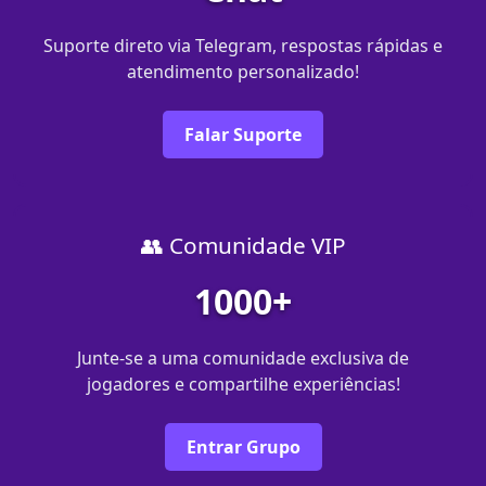
Suporte direto via Telegram, respostas rápidas e
atendimento personalizado!
Falar Suporte
👥 Comunidade VIP
1000+
Junte-se a uma comunidade exclusiva de
jogadores e compartilhe experiências!
Entrar Grupo