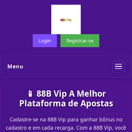
Login
Registrar-se
Menu
📱 88B Vip A Melhor
Plataforma de Apostas
Cadastre-se na 88B Vip para ganhar bônus no
cadastro e em cada recarga. Com a 88B Vip, você