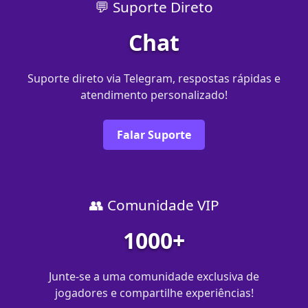
💬 Suporte Direto
Chat
Suporte direto via Telegram, respostas rápidas e
atendimento personalizado!
Falar Suporte
👥 Comunidade VIP
1000+
Junte-se a uma comunidade exclusiva de
jogadores e compartilhe experiências!