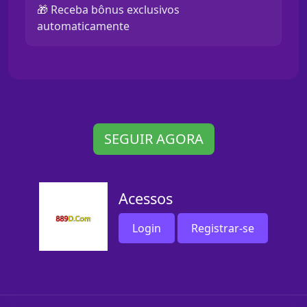
🎁 Receba bônus exclusivos
automaticamente
SEGUIR AGORA
Acessos
Login
Registrar-se