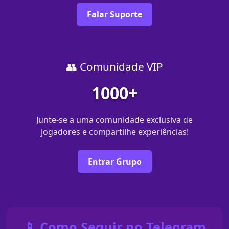
Falar Suporte
👥 Comunidade VIP
1000+
Junte-se a uma comunidade exclusiva de
jogadores e compartilhe experiências!
Entrar Grupo
📱 Como Seguir no Telegram