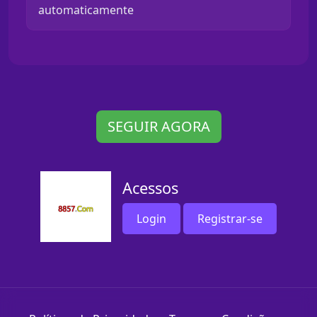
automaticamente
SEGUIR AGORA
Acessos
Login
Registrar-se