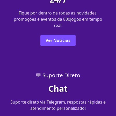
Fique por dentro de todas as novidades,
promoções e eventos da 800Jogos em tempo
real!
Ver Notícias
💬 Suporte Direto
Chat
Suporte direto via Telegram, respostas rápidas e
atendimento personalizado!