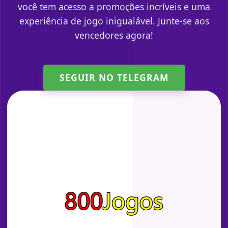
você tem acesso a promoções incríveis e uma
experiência de jogo inigualável. Junte-se aos
vencedores agora!
SEGUIR NO TELEGRAM