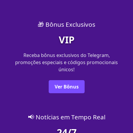
🎁 Bônus Exclusivos
VIP
Receba bônus exclusivos do Telegram,
promoções especiais e códigos promocionais
únicos!
Ver Bônus
📢 Notícias em Tempo Real
24/7