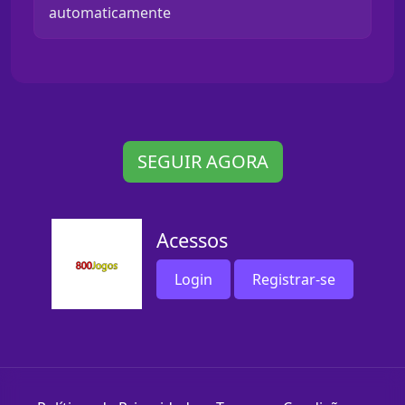
automaticamente
SEGUIR AGORA
Acessos
Login
Registrar-se