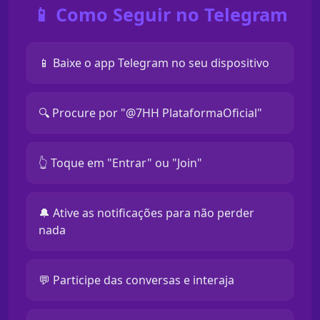
📱 Como Seguir no Telegram
📱 Baixe o app Telegram no seu dispositivo
🔍 Procure por "@7HH PlataformaOficial"
👆 Toque em "Entrar" ou "Join"
🔔 Ative as notificações para não perder
nada
💬 Participe das conversas e interaja