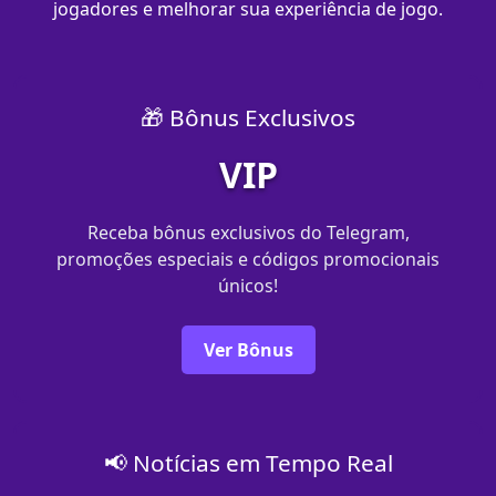
jogadores e melhorar sua experiência de jogo.
🎁 Bônus Exclusivos
VIP
Receba bônus exclusivos do Telegram,
promoções especiais e códigos promocionais
únicos!
Ver Bônus
📢 Notícias em Tempo Real