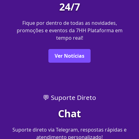
24/7
Fique por dentro de todas as novidades,
promoções e eventos da 7HH Plataforma em
tempo real!
Ver Notícias
💬 Suporte Direto
Chat
Suporte direto via Telegram, respostas rápidas e
atendimento personalizado!