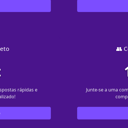
reto
👥 
t
espostas rápidas e
Junte-se a uma com
lizado!
compa
e