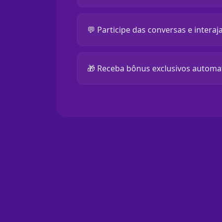
💬 Participe das conversas e interaj
🎁 Receba bônus exclusivos autom