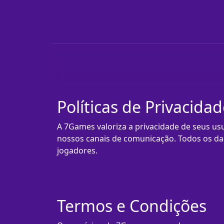
Políticas de Privacida
A 7Games valoriza a privacidade de seus u
nossos canais de comunicação. Todos os dad
jogadores.
Termos e Condições