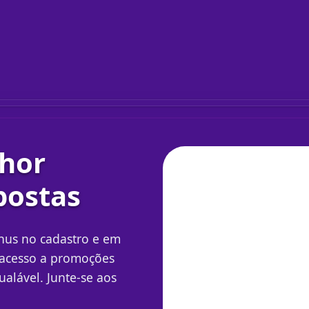
hor
postas
nus no cadastro e em
 acesso a promoções
ualável. Junte-se aos