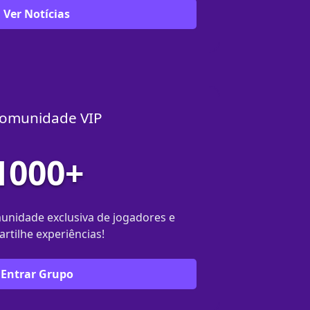
Ver Notícias
Comunidade VIP
1000+
unidade exclusiva de jogadores e
rtilhe experiências!
Entrar Grupo