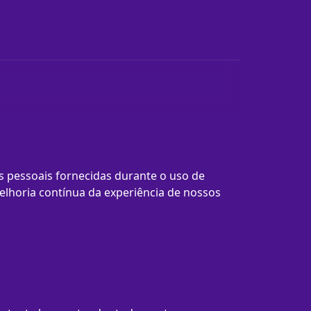
 pessoais fornecidas durante o uso de
elhoria contínua da experiência de nossos