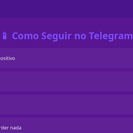
📱 Como Seguir no Telegram
ositivo
erder nada