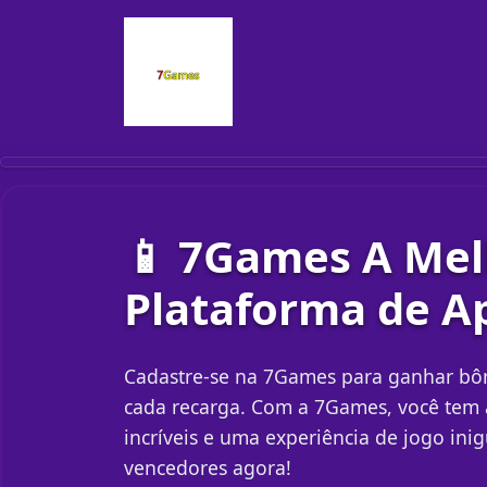
📱 7Games A Mel
Plataforma de A
Cadastre-se na 7Games para ganhar bô
cada recarga. Com a 7Games, você tem
incríveis e uma experiência de jogo inig
vencedores agora!