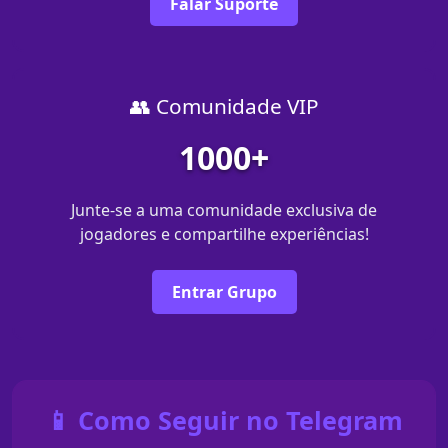
Falar Suporte
👥 Comunidade VIP
1000+
Junte-se a uma comunidade exclusiva de
jogadores e compartilhe experiências!
Entrar Grupo
📱 Como Seguir no Telegram