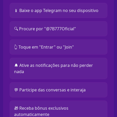
📱 Baixe o app Telegram no seu dispositivo
🔍 Procure por "@7B777Oficial"
👆 Toque em "Entrar" ou "Join"
🔔 Ative as notificações para não perder
nada
💬 Participe das conversas e interaja
🎁 Receba bônus exclusivos
automaticamente