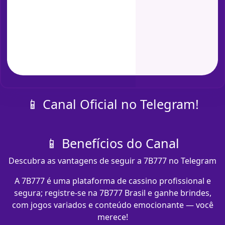
📱 Canal Oficial no Telegram!
📱 Benefícios do Canal
Descubra as vantagens de seguir a 7B777 no Telegram
A 7B777 é uma plataforma de cassino profissional e
segura; registre-se na 7B777 Brasil e ganhe brindes,
com jogos variados e conteúdo emocionante — você
merece!