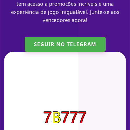
tem acesso a promoções incríveis e uma
experiência de jogo inigualável. Junte-se aos
vencedores agora!
SEGUIR NO TELEGRAM