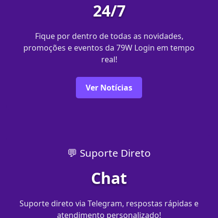
24/7
Fique por dentro de todas as novidades,
promoções e eventos da 79W Login em tempo
real!
Ver Notícias
💬 Suporte Direto
Chat
Suporte direto via Telegram, respostas rápidas e
atendimento personalizado!