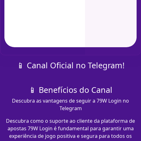
📱 Canal Oficial no Telegram!
📱 Benefícios do Canal
Descubra as vantagens de seguir a 79W Login no
Telegram
Descubra como o suporte ao cliente da plataforma de
apostas 79W Login é fundamental para garantir uma
experiência de jogo positiva e segura para todos os