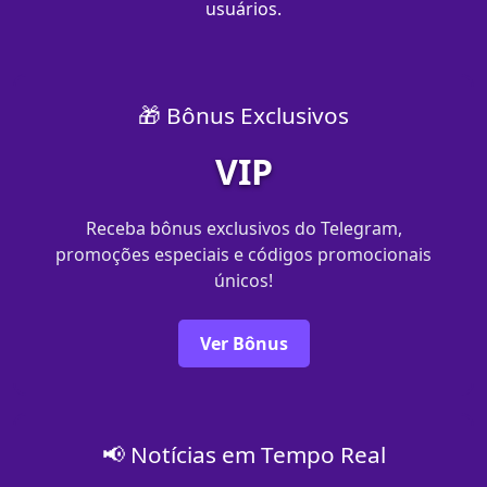
usuários.
🎁 Bônus Exclusivos
VIP
Receba bônus exclusivos do Telegram,
promoções especiais e códigos promocionais
únicos!
Ver Bônus
📢 Notícias em Tempo Real