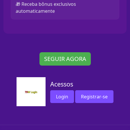
🎁 Receba bônus exclusivos
automaticamente
SEGUIR AGORA
Acessos
Login
Registrar-se