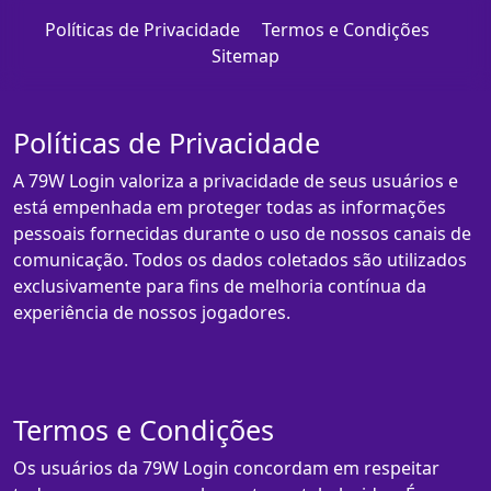
Políticas de Privacidade
Termos e Condições
Sitemap
Políticas de Privacidade
A 79W Login valoriza a privacidade de seus usuários e
está empenhada em proteger todas as informações
pessoais fornecidas durante o uso de nossos canais de
comunicação. Todos os dados coletados são utilizados
exclusivamente para fins de melhoria contínua da
experiência de nossos jogadores.
Termos e Condições
Os usuários da 79W Login concordam em respeitar