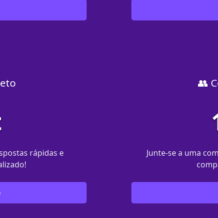
reto
👥 
t
espostas rápidas e
Junte-se a uma com
lizado!
compa
e