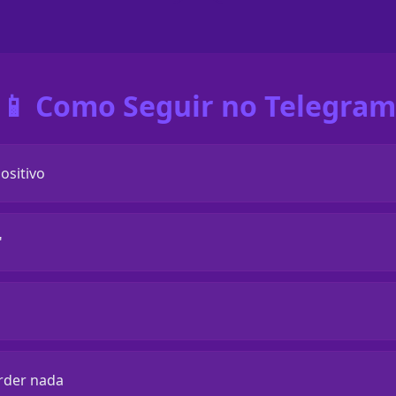
📱 Como Seguir no Telegram
ositivo
"
erder nada