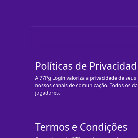
Políticas de Privacida
A 77Pg Login valoriza a privacidade de seu
nossos canais de comunicação. Todos os dad
jogadores.
Termos e Condições