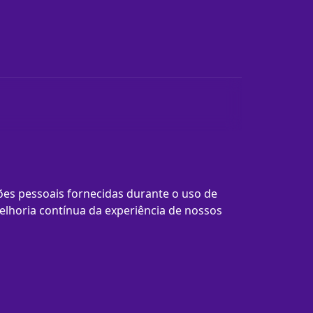
ões pessoais fornecidas durante o uso de
elhoria contínua da experiência de nossos