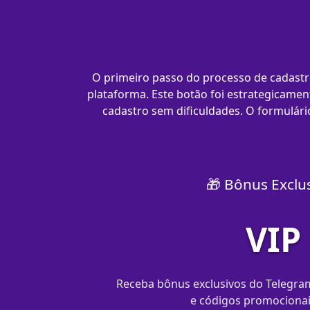
O primeiro passo do processo de cadastr
plataforma. Este botão foi estrategicament
cadastro sem dificuldades. O formulári
🎁 Bônus Exclu
VIP
Receba bônus exclusivos do Telegra
e códigos promocionai