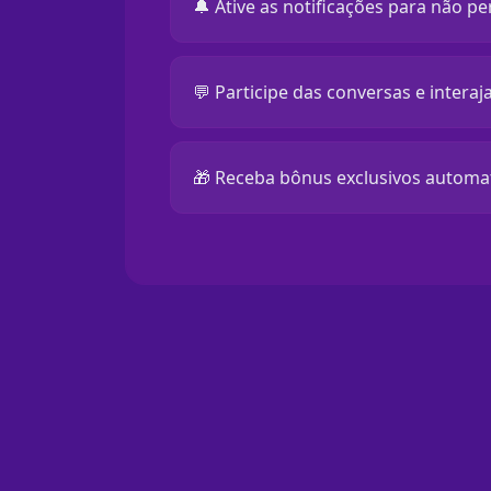
🔔 Ative as notificações para não p
💬 Participe das conversas e interaj
🎁 Receba bônus exclusivos autom