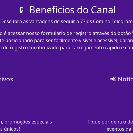
📱 Benefícios do Canal
Descubra as vantagens de seguir a 77Jgs.Com no Telegram
o é acessar nosso formulário de registro através do bot
e posicionado para ser facilmente visível e acessível, gara
o de registro foi otimizado para carregamento rápido e com
sivos
📢 Notí
m, promoções especiais
Fique por dentro d
s únicos!
eventos da