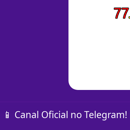
📱 Canal Oficial no Telegram!