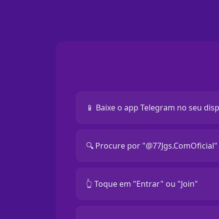
📱 Baixe o app Telegram no seu disp
🔍 Procure por "@77Jgs.ComOficial"
👆 Toque em "Entrar" ou "Join"