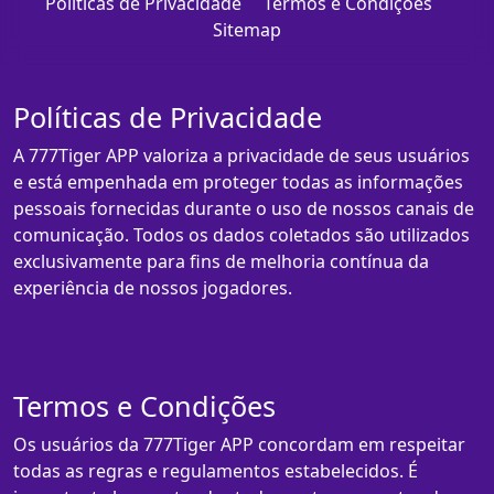
Políticas de Privacidade
Termos e Condições
Sitemap
Políticas de Privacidade
A 777Tiger APP valoriza a privacidade de seus usuários
e está empenhada em proteger todas as informações
pessoais fornecidas durante o uso de nossos canais de
comunicação. Todos os dados coletados são utilizados
exclusivamente para fins de melhoria contínua da
experiência de nossos jogadores.
Termos e Condições
Os usuários da 777Tiger APP concordam em respeitar
todas as regras e regulamentos estabelecidos. É