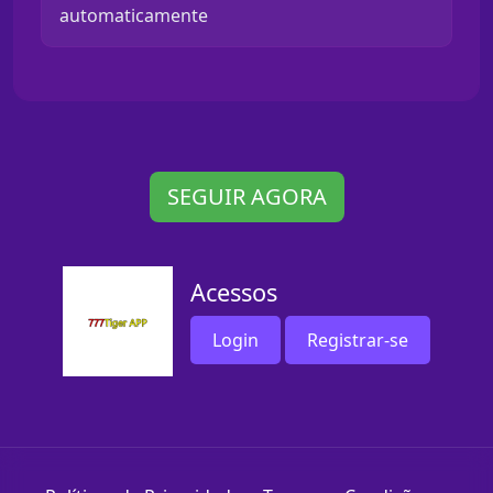
automaticamente
SEGUIR AGORA
Acessos
Login
Registrar-se