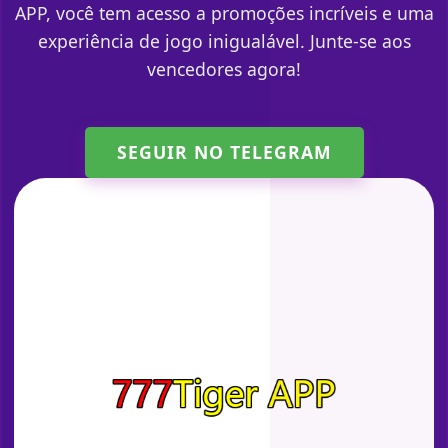
APP, você tem acesso a promoções incríveis e uma
experiência de jogo inigualável. Junte-se aos
vencedores agora!
SEGUIR NO TELEGRAM