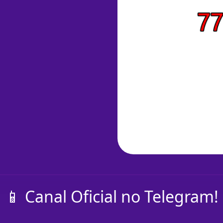
📱 Canal Oficial no Telegram!