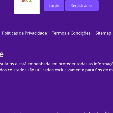
Login
Registrar-se
Políticas de Privacidade
Termos e Condições
Sitemap
de
 usuários e está empenhada em proteger todas as informaç
os coletados são utilizados exclusivamente para fins de m