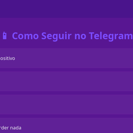
📱 Como Seguir no Telegram
ositivo
erder nada