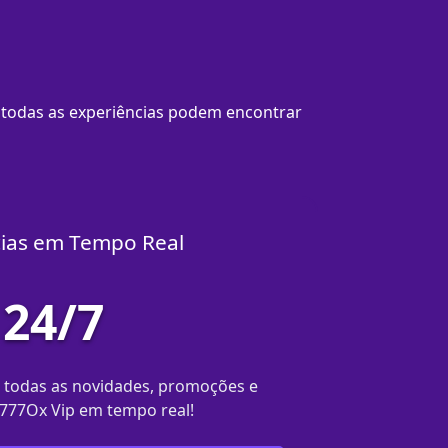
e todas as experiências podem encontrar
cias em Tempo Real
24/7
e todas as novidades, promoções e
 777Ox Vip em tempo real!