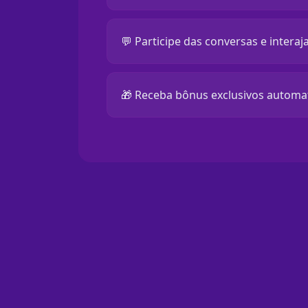
💬 Participe das conversas e interaj
🎁 Receba bônus exclusivos autom