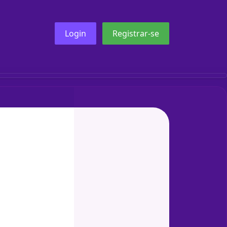
Login
Registrar-se