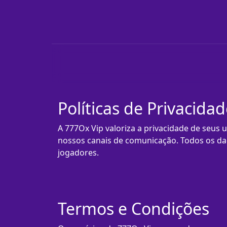
Políticas de Privacida
A 777Ox Vip valoriza a privacidade de seus
nossos canais de comunicação. Todos os dad
jogadores.
Termos e Condições