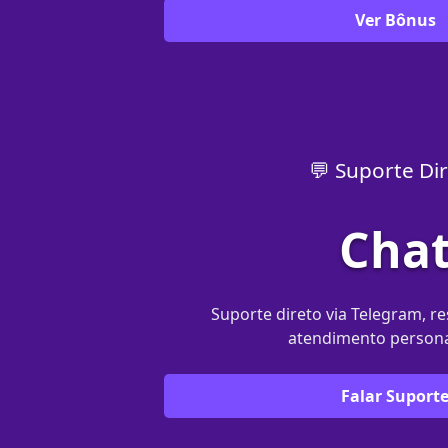
Ver Bônus
💬 Suporte Di
Cha
Suporte direto via Telegram, r
atendimento persona
Falar Suport