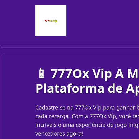
📱 777Ox Vip A M
Plataforma de A
Cadastre-se na 777Ox Vip para ganhar 
cada recarga. Com a 777Ox Vip, você t
incríveis e uma experiência de jogo inig
vencedores agora!