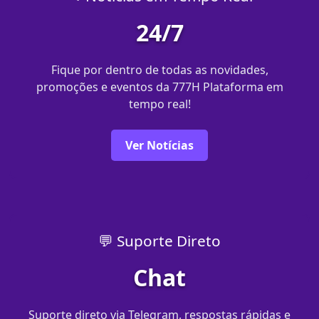
24/7
Fique por dentro de todas as novidades,
promoções e eventos da 777H Plataforma em
tempo real!
Ver Notícias
💬 Suporte Direto
Chat
Suporte direto via Telegram, respostas rápidas e