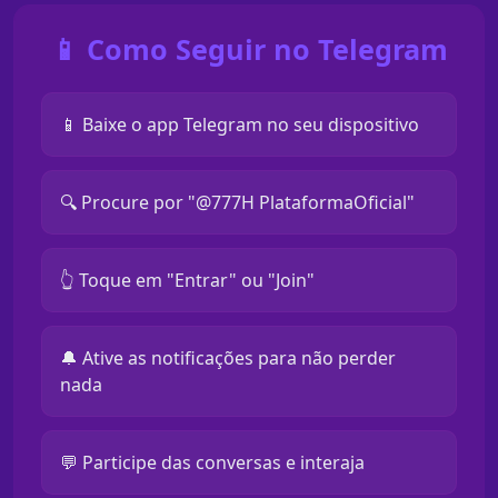
📱 Como Seguir no Telegram
📱 Baixe o app Telegram no seu dispositivo
🔍 Procure por "@777H PlataformaOficial"
👆 Toque em "Entrar" ou "Join"
🔔 Ative as notificações para não perder
nada
💬 Participe das conversas e interaja