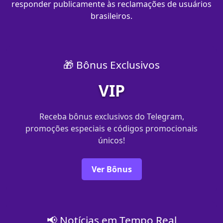
responder publicamente às reclamações de usuários
brasileiros.
🎁 Bônus Exclusivos
VIP
Receba bônus exclusivos do Telegram,
promoções especiais e códigos promocionais
únicos!
Ver Bônus
📢 Notícias em Tempo Real