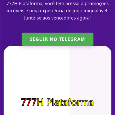
777H Plataforma, você tem acesso a promoções
incríveis e uma experiência de jogo inigualável.
Junte-se aos vencedores agora!
SEGUIR NO TELEGRAM