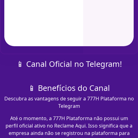
📱 Canal Oficial no Telegram!
📱 Benefícios do Canal
Descubra as vantagens de seguir a 777H Plataforma no
Telegram
Até o momento, a 777H Plataforma não possui um
perfil oficial ativo no Reclame Aqui. Isso significa que a
empresa ainda não se registrou na plataforma para