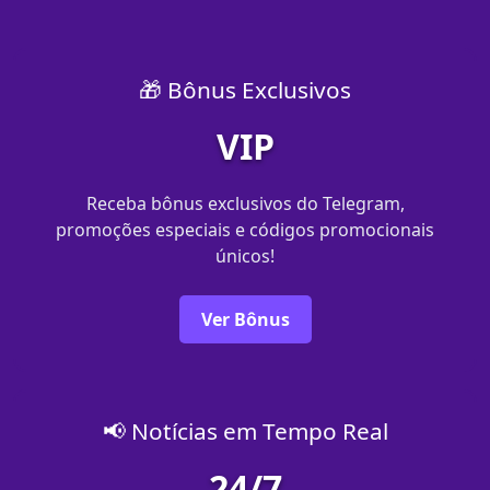
🎁 Bônus Exclusivos
VIP
Receba bônus exclusivos do Telegram,
promoções especiais e códigos promocionais
únicos!
Ver Bônus
📢 Notícias em Tempo Real
24/7