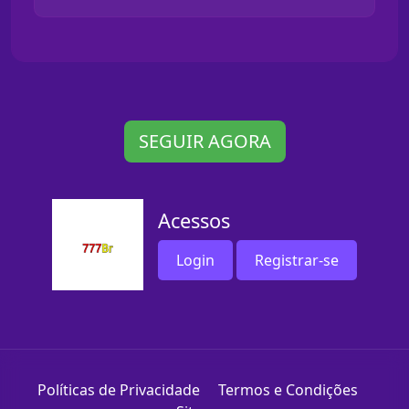
SEGUIR AGORA
Acessos
Login
Registrar-se
Políticas de Privacidade
Termos e Condições