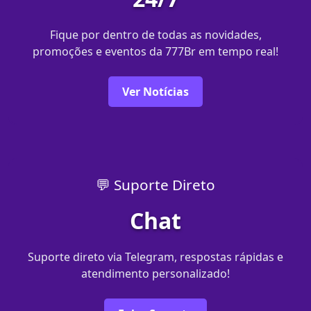
Fique por dentro de todas as novidades,
promoções e eventos da 777Br em tempo real!
Ver Notícias
💬 Suporte Direto
Chat
Suporte direto via Telegram, respostas rápidas e
atendimento personalizado!