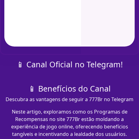
📱 Canal Oficial no Telegram!
📱 Benefícios do Canal
Descubra as vantagens de seguir a 777Br no Telegram
Neste artigo, exploramos como os Programas de
Recompensas no site 777Br estão moldando a
experiência de jogo online, oferecendo benefícios
tangíveis e incentivando a lealdade dos usuários.