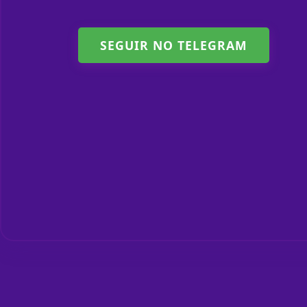
SEGUIR NO TELEGRAM