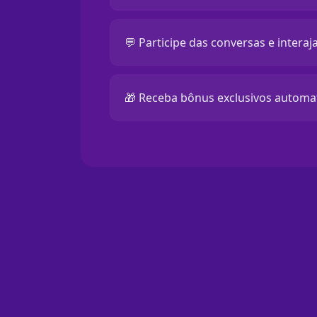
💬 Participe das conversas e interaj
🎁 Receba bônus exclusivos autom