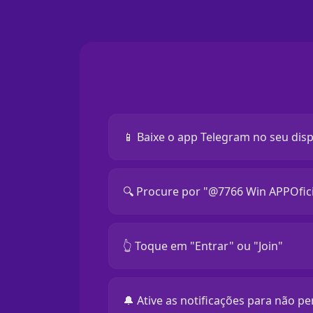
📱 Baixe o app Telegram no seu disp
🔍 Procure por "@7766 Win APPOfici
👆 Toque em "Entrar" ou "Join"
🔔 Ative as notificações para não p