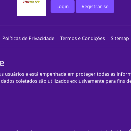
Login
Registrar-se
Políticas de Privacidade
Termos e Condições
Sitemap
de
eus usuários e está empenhada em proteger todas as infor
dados coletados são utilizados exclusivamente para fins d