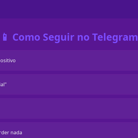
📱 Como Seguir no Telegram
ositivo
al"
erder nada