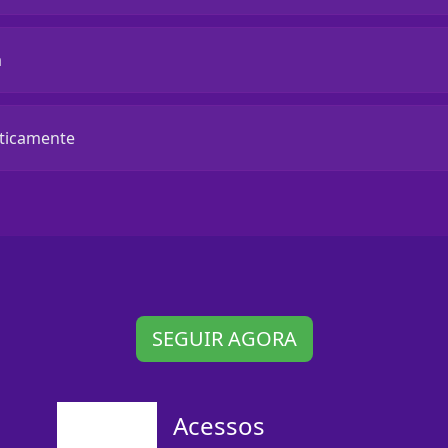
a
aticamente
SEGUIR AGORA
Acessos