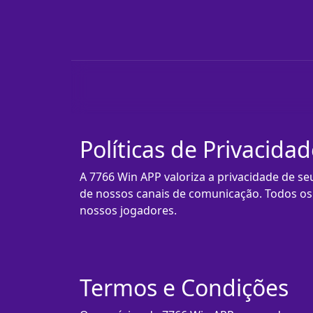
Políticas de Privacida
A 7766 Win APP valoriza a privacidade de s
de nossos canais de comunicação. Todos os 
nossos jogadores.
Termos e Condições