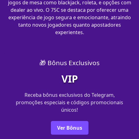
jogos de mesa como blackjack, roleta, e opções com
dealer ao vivo. O 75C se destaca por oferecer uma
experiência de jogo segura e emocionante, atraindo
tanto novos jogadores quanto apostadores
experientes.
🎁 Bônus Exclusivos
VIP
Receba bônus exclusivos do Telegram,
promoções especiais e códigos promocionais
únicos!
Ver Bônus