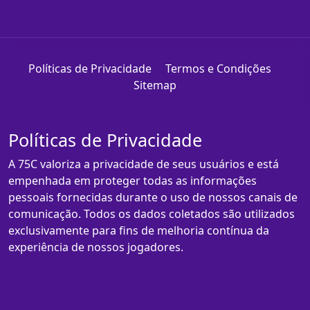
Políticas de Privacidade
Termos e Condições
Sitemap
Políticas de Privacidade
A 75C valoriza a privacidade de seus usuários e está
empenhada em proteger todas as informações
pessoais fornecidas durante o uso de nossos canais de
comunicação. Todos os dados coletados são utilizados
exclusivamente para fins de melhoria contínua da
experiência de nossos jogadores.