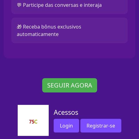
💬 Participe das conversas e interaja
🎁 Receba bônus exclusivos
automaticamente
SEGUIR AGORA
Acessos
Login
Registrar-se