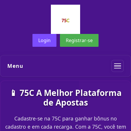
Login
Registrar-se
Menu
📱 75C A Melhor Plataforma
de Apostas
Cadastre-se na 75C para ganhar bônus no
cadastro e em cada recarga. Com a 75C, você tem