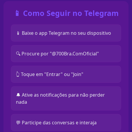
📱 Como Seguir no Telegram
📱 Baixe o app Telegram no seu dispositivo
🔍 Procure por "@700Bra.ComOficial"
👆 Toque em "Entrar" ou "Join"
🔔 Ative as notificações para não perder
nada
💬 Participe das conversas e interaja