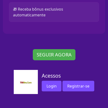
🎁 Receba bônus exclusivos
automaticamente
SEGUIR AGORA
Acessos
Login
Registrar-se