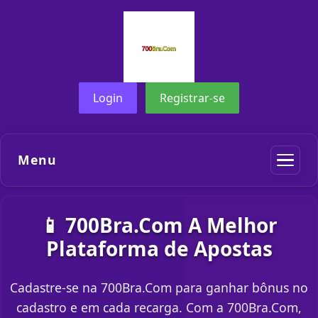
Login
Registrar-se
Menu
📱 700Bra.Com A Melhor
Plataforma de Apostas
Cadastre-se na 700Bra.Com para ganhar bônus no
cadastro e em cada recarga. Com a 700Bra.Com,