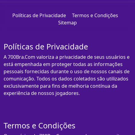
Políticas de Privacidade
Termos e Condições
Sitemap
Políticas de Privacidade
A 700Bra.Com valoriza a privacidade de seus usuários e
está empenhada em proteger todas as informações
pessoais fornecidas durante o uso de nossos canais de
comunicação. Todos os dados coletados são utilizados
exclusivamente para fins de melhoria contínua da
experiência de nossos jogadores.
Termos e Condições