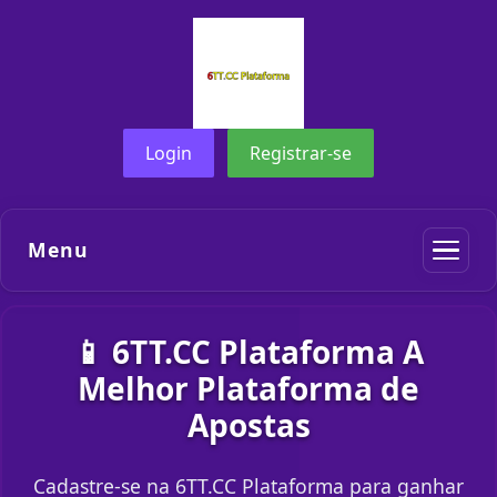
Login
Registrar-se
Menu
📱 6TT.CC Plataforma A
Melhor Plataforma de
Apostas
Cadastre-se na 6TT.CC Plataforma para ganhar