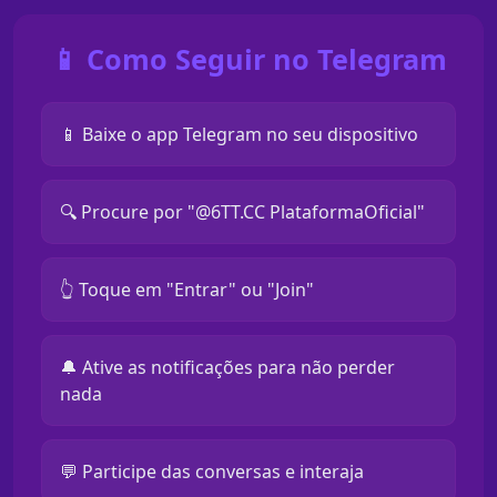
📱 Como Seguir no Telegram
📱 Baixe o app Telegram no seu dispositivo
🔍 Procure por "@6TT.CC PlataformaOficial"
👆 Toque em "Entrar" ou "Join"
🔔 Ative as notificações para não perder
nada
💬 Participe das conversas e interaja