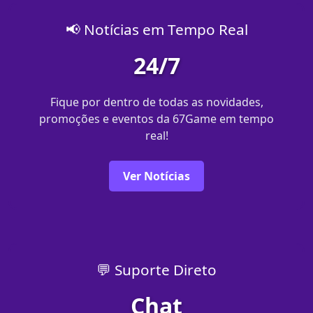
📢 Notícias em Tempo Real
24/7
Fique por dentro de todas as novidades,
promoções e eventos da 67Game em tempo
real!
Ver Notícias
💬 Suporte Direto
Chat