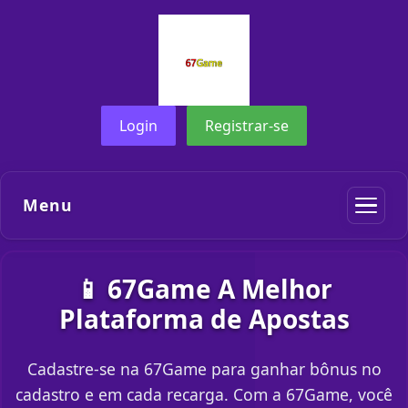
Login
Registrar-se
Menu
📱 67Game A Melhor
Plataforma de Apostas
Cadastre-se na 67Game para ganhar bônus no
cadastro e em cada recarga. Com a 67Game, você