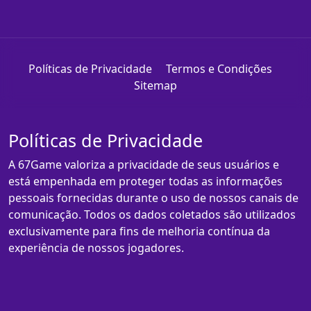
Políticas de Privacidade
Termos e Condições
Sitemap
Políticas de Privacidade
A 67Game valoriza a privacidade de seus usuários e
está empenhada em proteger todas as informações
pessoais fornecidas durante o uso de nossos canais de
comunicação. Todos os dados coletados são utilizados
exclusivamente para fins de melhoria contínua da
experiência de nossos jogadores.