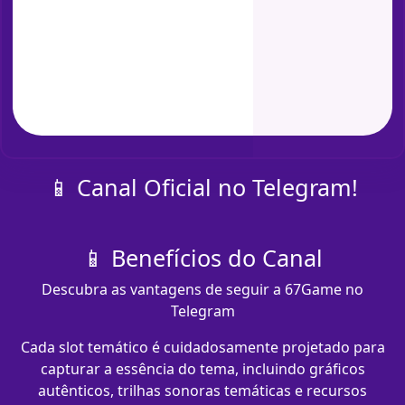
📱 Canal Oficial no Telegram!
📱 Benefícios do Canal
Descubra as vantagens de seguir a 67Game no
Telegram
Cada slot temático é cuidadosamente projetado para
capturar a essência do tema, incluindo gráficos
autênticos, trilhas sonoras temáticas e recursos