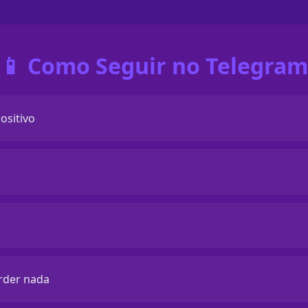
📱 Como Seguir no Telegram
ositivo
erder nada