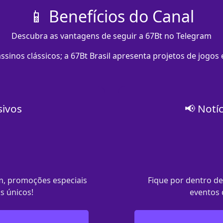
📱 Benefícios do Canal
Descubra as vantagens de seguir a 67Bt no Telegram
ssinos clássicos; a 67Bt Brasil apresenta projetos de jogos
sivos
📢 Notí
m, promoções especiais
Fique por dentro d
s únicos!
eventos 