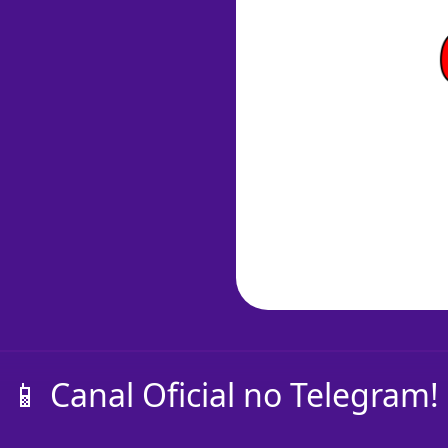
📱 Canal Oficial no Telegram!