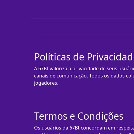
Políticas de Privacida
A 67Bt valoriza a privacidade de seus usuá
canais de comunicação. Todos os dados cole
jogadores.
Termos e Condições
Os usuários da 67Bt concordam em respeitar