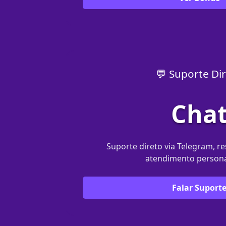
💬 Suporte Di
Cha
Suporte direto via Telegram, r
atendimento persona
Falar Suport