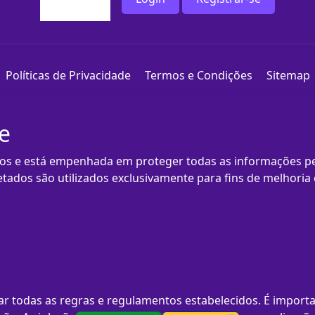
Políticas de Privacidade
Termos e Condições
Sitemap
de
rios e está empenhada em proteger todas as informações p
tados são utilizados exclusivamente para fins de melhoria
 todas as regras e regulamentos estabelecidos. É importa