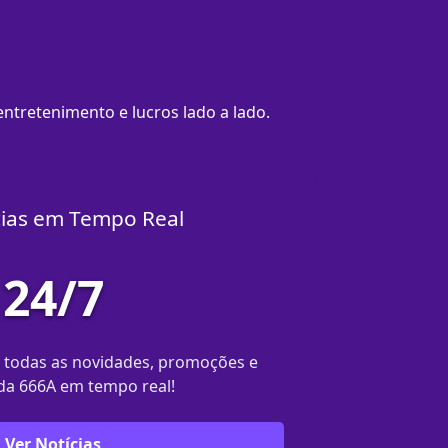
entretenimento e lucros lado a lado.
cias em Tempo Real
24/7
e todas as novidades, promoções e
da 666A em tempo real!
Ver Notícias