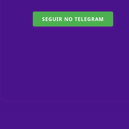
SEGUIR NO TELEGRAM