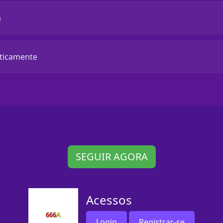
a
aticamente
SEGUIR AGORA
Acessos
Login
Registrar-se