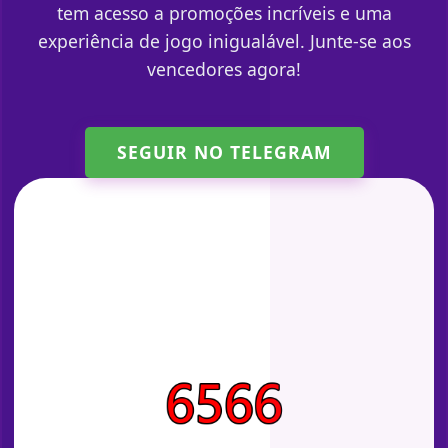
tem acesso a promoções incríveis e uma
experiência de jogo inigualável. Junte-se aos
vencedores agora!
SEGUIR NO TELEGRAM