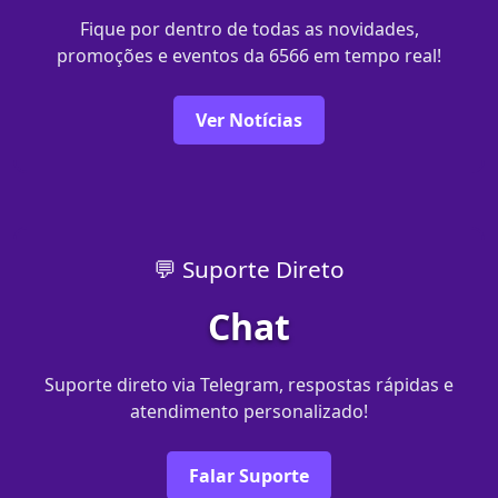
Fique por dentro de todas as novidades,
promoções e eventos da 6566 em tempo real!
Ver Notícias
💬 Suporte Direto
Chat
Suporte direto via Telegram, respostas rápidas e
atendimento personalizado!
Falar Suporte