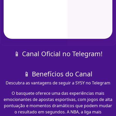
📱 Canal Oficial no Telegram!
📱 Benefícios do Canal
Descubra as vantagens de seguir a 5Y5Y no Telegram
O basquete oferece uma das experiências mais
emocionantes de apostas esportivas, com jogos de alta
pontuação e momentos dramáticos que podem mudar
o resultado em segundos. A NBA, a liga mais