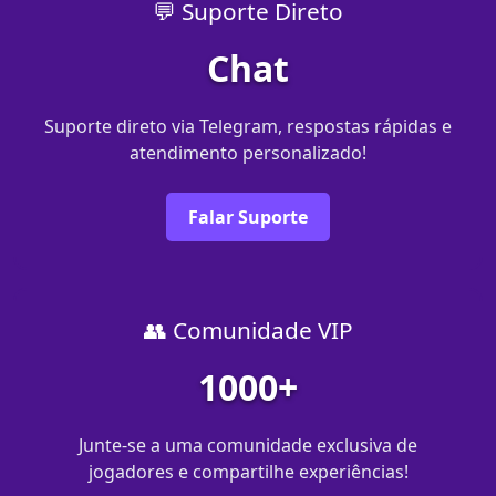
💬 Suporte Direto
Chat
Suporte direto via Telegram, respostas rápidas e
atendimento personalizado!
Falar Suporte
👥 Comunidade VIP
1000+
Junte-se a uma comunidade exclusiva de
jogadores e compartilhe experiências!