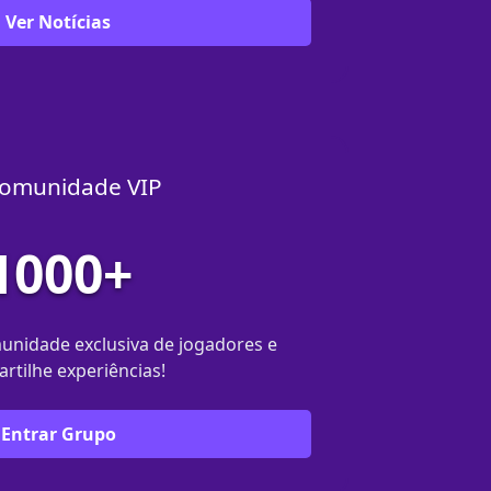
Ver Notícias
Comunidade VIP
1000+
unidade exclusiva de jogadores e
rtilhe experiências!
Entrar Grupo