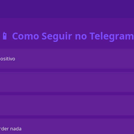
📱 Como Seguir no Telegram
ositivo
erder nada