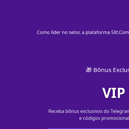
Como líder no setor, a plataforma 5Xt.Com
🎁 Bônus Exclu
VIP
Receba bônus exclusivos do Telegra
e códigos promocionai