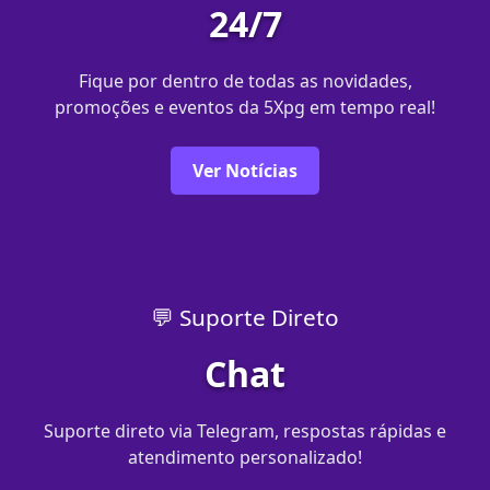
24/7
Fique por dentro de todas as novidades,
promoções e eventos da 5Xpg em tempo real!
Ver Notícias
💬 Suporte Direto
Chat
Suporte direto via Telegram, respostas rápidas e
atendimento personalizado!