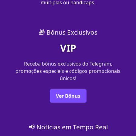
múltiplas ou handicaps.
🎁 Bônus Exclusivos
VIP
Receba bônus exclusivos do Telegram,
promoções especiais e códigos promocionais
únicos!
Ver Bônus
📢 Notícias em Tempo Real