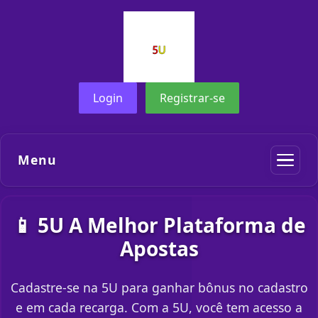
Login
Registrar-se
Menu
📱 5U A Melhor Plataforma de
Apostas
Cadastre-se na 5U para ganhar bônus no cadastro
e em cada recarga. Com a 5U, você tem acesso a