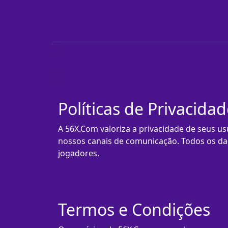
Políticas de Privacida
A 56X.Com valoriza a privacidade de seus u
nossos canais de comunicação. Todos os dad
jogadores.
Termos e Condições