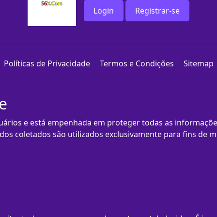
Login
Registrar-se
Políticas de Privacidade
Termos e Condições
Sitemap
de
suários e está empenhada em proteger todas as informaçõe
os coletados são utilizados exclusivamente para fins de m