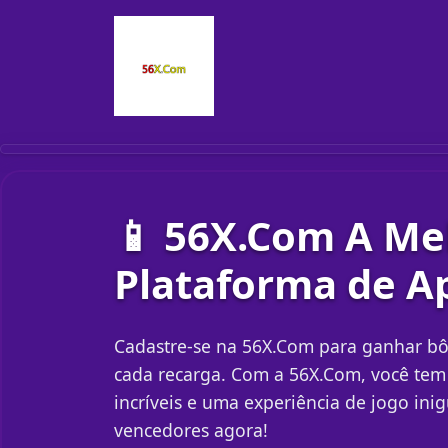
📱 56X.Com A Me
Plataforma de A
Cadastre-se na 56X.Com para ganhar bô
cada recarga. Com a 56X.Com, você tem
incríveis e uma experiência de jogo inig
vencedores agora!