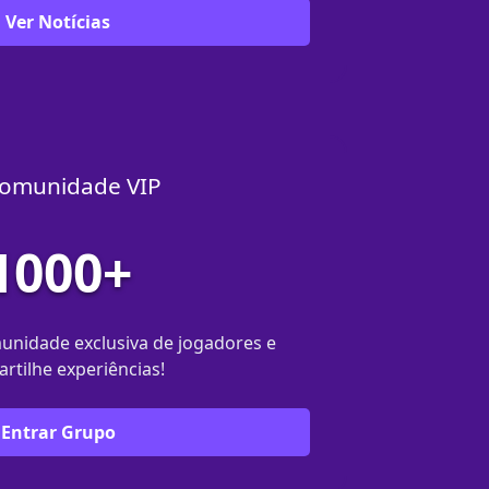
Ver Notícias
Comunidade VIP
1000+
unidade exclusiva de jogadores e
rtilhe experiências!
Entrar Grupo