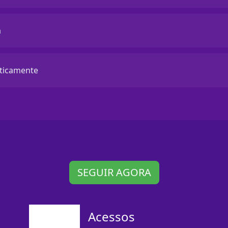
a
aticamente
SEGUIR AGORA
Acessos