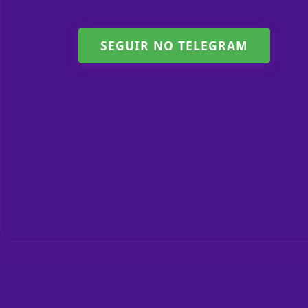
SEGUIR NO TELEGRAM