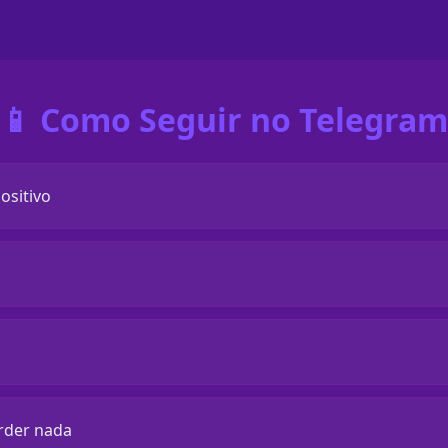
📱 Como Seguir no Telegram
ositivo
erder nada