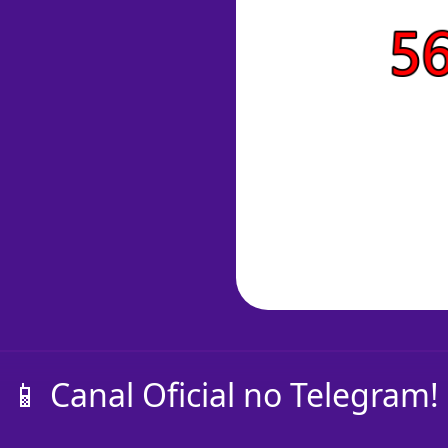
📱 Canal Oficial no Telegram!