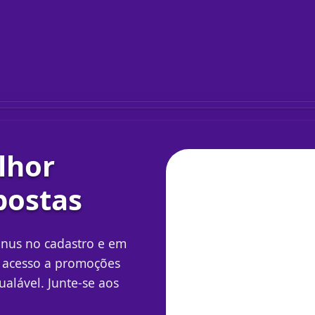
lhor
postas
nus no cadastro e em
 acesso a promoções
ualável. Junte-se aos