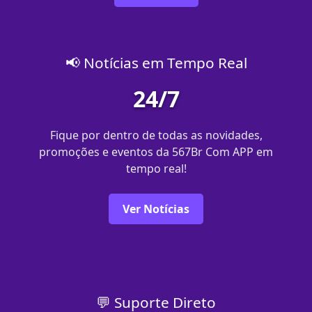
📢 Notícias em Tempo Real
24/7
Fique por dentro de todas as novidades,
promoções e eventos da 567Br Com APP em
tempo real!
Ver Notícias
💬 Suporte Direto