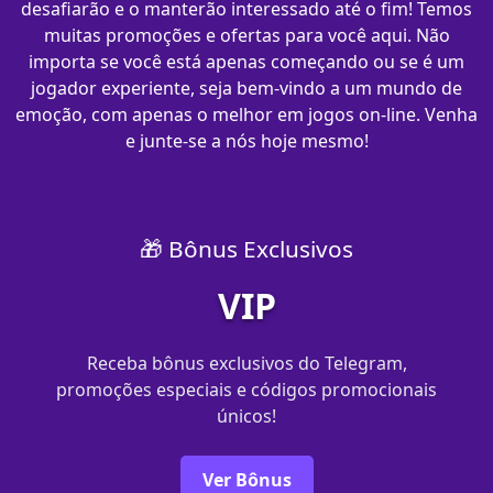
desafiarão e o manterão interessado até o fim! Temos
muitas promoções e ofertas para você aqui. Não
importa se você está apenas começando ou se é um
jogador experiente, seja bem-vindo a um mundo de
emoção, com apenas o melhor em jogos on-line. Venha
e junte-se a nós hoje mesmo!
🎁 Bônus Exclusivos
VIP
Receba bônus exclusivos do Telegram,
promoções especiais e códigos promocionais
únicos!
Ver Bônus