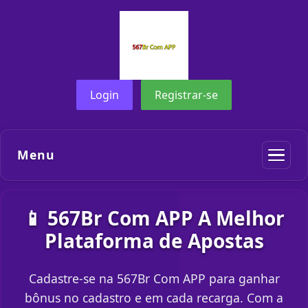
Login
Registrar-se
Menu
📱 567Br Com APP A Melhor
Plataforma de Apostas
Cadastre-se na 567Br Com APP para ganhar
bônus no cadastro e em cada recarga. Com a