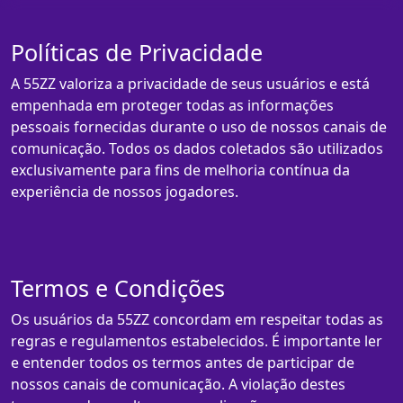
Políticas de Privacidade
A 55ZZ valoriza a privacidade de seus usuários e está
empenhada em proteger todas as informações
pessoais fornecidas durante o uso de nossos canais de
comunicação. Todos os dados coletados são utilizados
exclusivamente para fins de melhoria contínua da
experiência de nossos jogadores.
Termos e Condições
Os usuários da 55ZZ concordam em respeitar todas as
regras e regulamentos estabelecidos. É importante ler
e entender todos os termos antes de participar de
nossos canais de comunicação. A violação destes