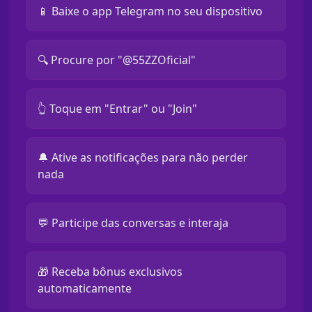
📱 Baixe o app Telegram no seu dispositivo
🔍 Procure por "@55ZZOficial"
👆 Toque em "Entrar" ou "Join"
🔔 Ative as notificações para não perder
nada
💬 Participe das conversas e interaja
🎁 Receba bônus exclusivos
automaticamente