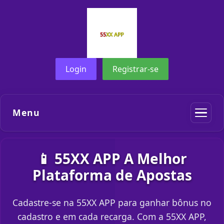
Login
Registrar-se
Menu
📱 55XX APP A Melhor
Plataforma de Apostas
Cadastre-se na 55XX APP para ganhar bônus no
cadastro e em cada recarga. Com a 55XX APP,