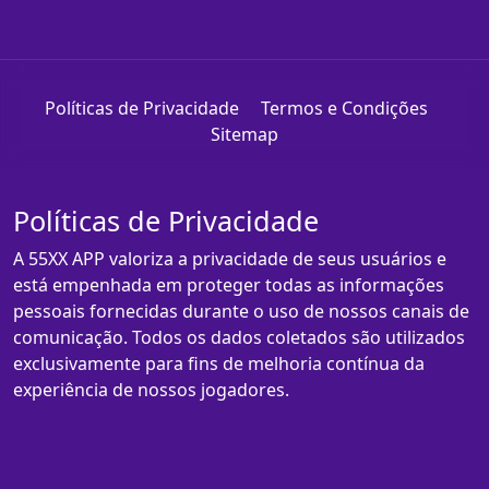
Políticas de Privacidade
Termos e Condições
Sitemap
Políticas de Privacidade
A 55XX APP valoriza a privacidade de seus usuários e
está empenhada em proteger todas as informações
pessoais fornecidas durante o uso de nossos canais de
comunicação. Todos os dados coletados são utilizados
exclusivamente para fins de melhoria contínua da
experiência de nossos jogadores.