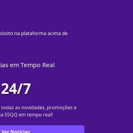
pósito na plataforma acima de
cias em Tempo Real
24/7
e todas as novidades, promoções e
da 55QQ em tempo real!
Ver Notícias