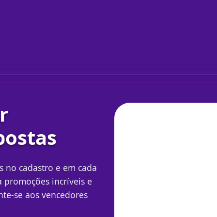
r
postas
s no cadastro e em cada
 promoções incríveis e
unte-se aos vencedores