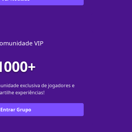
Comunidade VIP
1000+
unidade exclusiva de jogadores e
rtilhe experiências!
Entrar Grupo