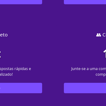
reto
👥 
t
espostas rápidas e
Junte-se a uma com
lizado!
compa
e