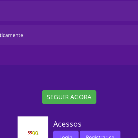
a
aticamente
SEGUIR AGORA
Acessos
Login
Registrar-se