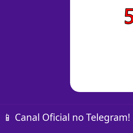
📱 Canal Oficial no Telegram!