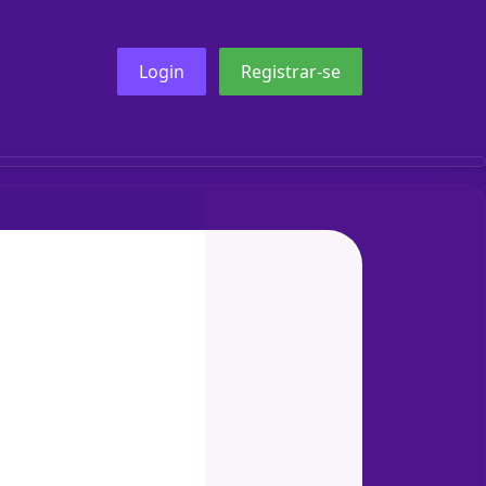
Login
Registrar-se