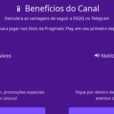
📱 Benefícios do Canal
Descubra as vantagens de seguir a 55QQ no Telegram
para jogar nos Slots da Pragmatic Play, em seu primeiro de
sivos
📢 Notí
m, promoções especiais
Fique por dentro d
s únicos!
eventos 