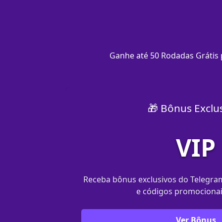
Ganhe até 50 Rodadas Grátis 
🎁 Bônus Exclu
VIP
Receba bônus exclusivos do Telegra
e códigos promocionai
Ver Bônus