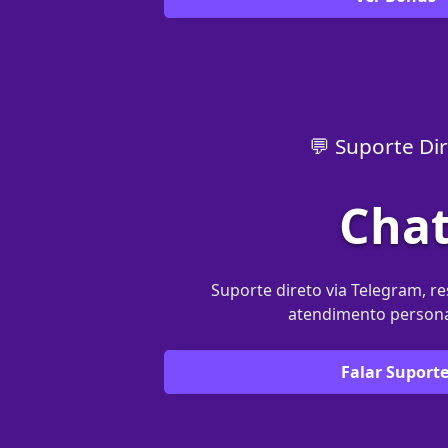
💬 Suporte Di
Cha
Suporte direto via Telegram, r
atendimento persona
Falar Suport