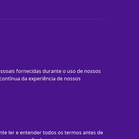
essoais fornecidas durante o uso de nossos
 contínua da experiência de nossos
nte ler e entender todos os termos antes de