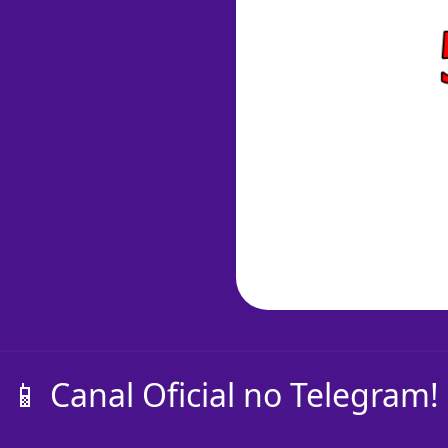
📱 Canal Oficial no Telegram!