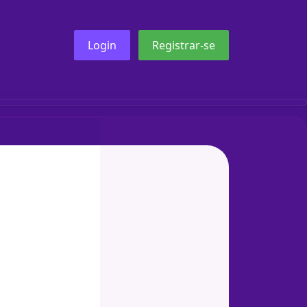
Login
Registrar-se