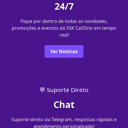
24/7
Fique por dentro de todas as novidades,
promoções e eventos da 55K CaSSino em tempo
real!
Ver Notícias
💬 Suporte Direto
Chat
Suporte direto via Telegram, respostas rápidas e
atendimento personalizado!