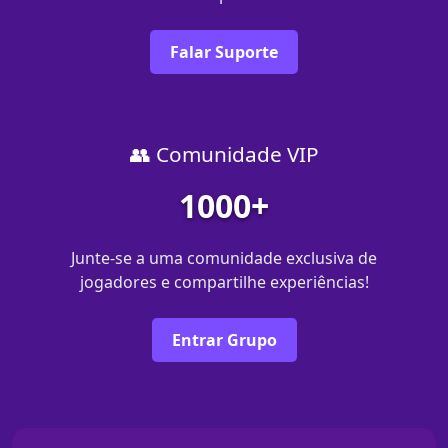
Falar Suporte
👥 Comunidade VIP
1000+
Junte-se a uma comunidade exclusiva de
jogadores e compartilhe experiências!
Entrar Grupo