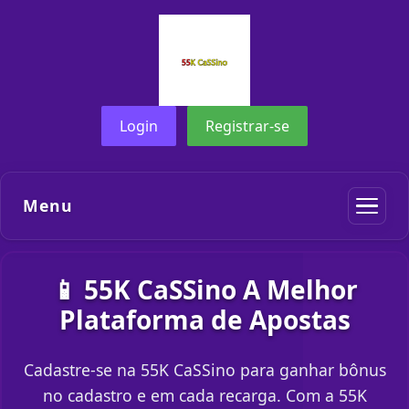
Login
Registrar-se
Menu
📱 55K CaSSino A Melhor
Plataforma de Apostas
Cadastre-se na 55K CaSSino para ganhar bônus
no cadastro e em cada recarga. Com a 55K