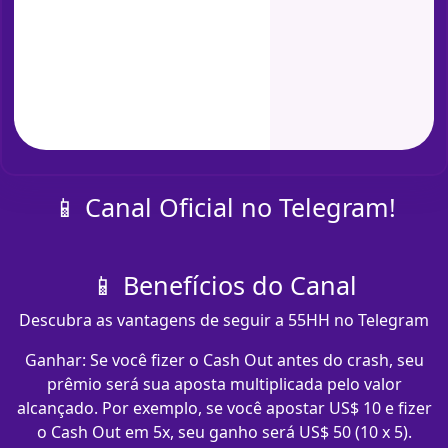
📱 Canal Oficial no Telegram!
📱 Benefícios do Canal
Descubra as vantagens de seguir a 55HH no Telegram
Ganhar: Se você fizer o Cash Out antes do crash, seu
prêmio será sua aposta multiplicada pelo valor
alcançado. Por exemplo, se você apostar US$ 10 e fizer
o Cash Out em 5x, seu ganho será US$ 50 (10 x 5).