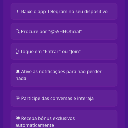
📱 Baixe o app Telegram no seu dispositivo
🔍 Procure por "@55HHOficial"
👆 Toque em "Entrar" ou "Join"
🔔 Ative as notificações para não perder
nada
💬 Participe das conversas e interaja
🎁 Receba bônus exclusivos
automaticamente