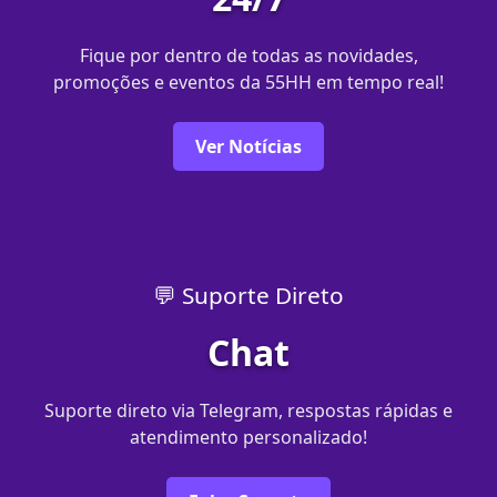
Fique por dentro de todas as novidades,
promoções e eventos da 55HH em tempo real!
Ver Notícias
💬 Suporte Direto
Chat
Suporte direto via Telegram, respostas rápidas e
atendimento personalizado!