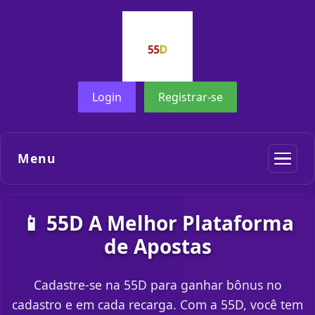
Login
Registrar-se
Menu
📱 55D A Melhor Plataforma
de Apostas
Cadastre-se na 55D para ganhar bônus no
cadastro e em cada recarga. Com a 55D, você tem