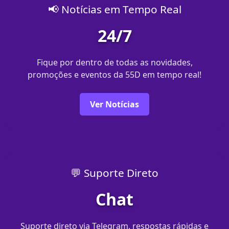
📢 Notícias em Tempo Real
24/7
Fique por dentro de todas as novidades,
promoções e eventos da 55D em tempo real!
Ver Notícias
💬 Suporte Direto
Chat
Suporte direto via Telegram, respostas rápidas e