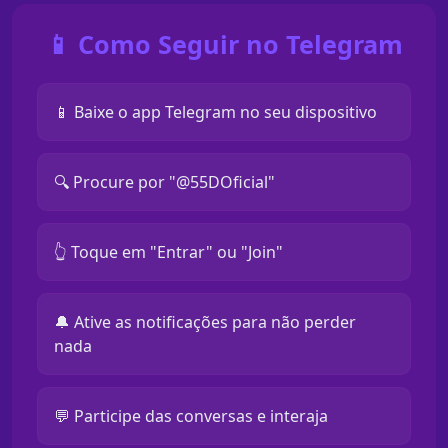
📱 Como Seguir no Telegram
📱 Baixe o app Telegram no seu dispositivo
🔍 Procure por "@55DOficial"
👆 Toque em "Entrar" ou "Join"
🔔 Ative as notificações para não perder
nada
💬 Participe das conversas e interaja