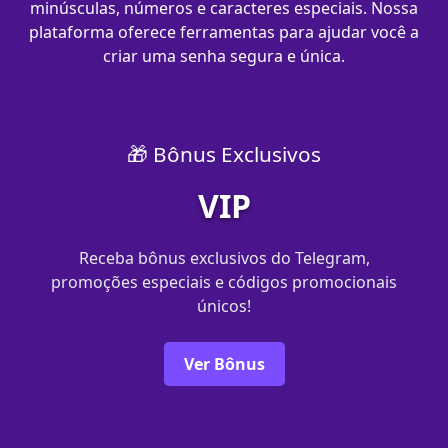
minúsculas, números e caracteres especiais. Nossa
plataforma oferece ferramentas para ajudar você a
criar uma senha segura e única.
🎁 Bônus Exclusivos
VIP
Receba bônus exclusivos do Telegram,
promoções especiais e códigos promocionais
únicos!
Ver Bônus