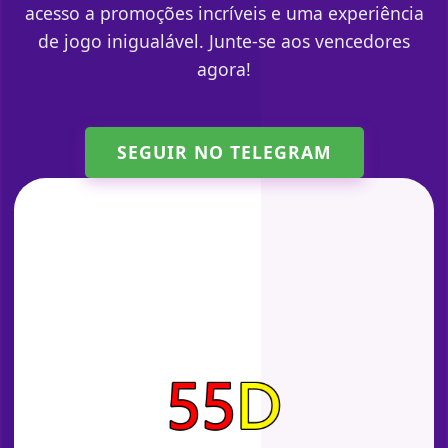
acesso a promoções incríveis e uma experiência
de jogo inigualável. Junte-se aos vencedores
agora!
SEGUIR NO TELEGRAM