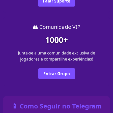
Falar Suporte
👥 Comunidade VIP
1000+
Junte-se a uma comunidade exclusiva de
jogadores e compartilhe experiências!
Entrar Grupo
📱 Como Seguir no Telegram