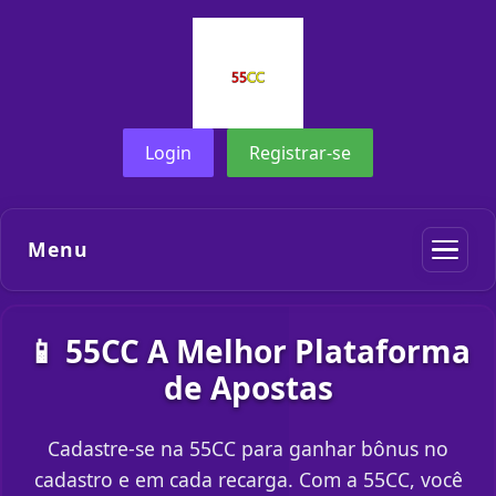
Login
Registrar-se
Menu
📱 55CC A Melhor Plataforma
de Apostas
Cadastre-se na 55CC para ganhar bônus no
cadastro e em cada recarga. Com a 55CC, você