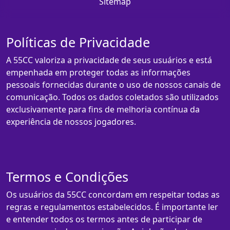
Sitemap
Políticas de Privacidade
A 55CC valoriza a privacidade de seus usuários e está
empenhada em proteger todas as informações
pessoais fornecidas durante o uso de nossos canais de
comunicação. Todos os dados coletados são utilizados
exclusivamente para fins de melhoria contínua da
experiência de nossos jogadores.
Termos e Condições
Os usuários da 55CC concordam em respeitar todas as
regras e regulamentos estabelecidos. É importante ler
e entender todos os termos antes de participar de