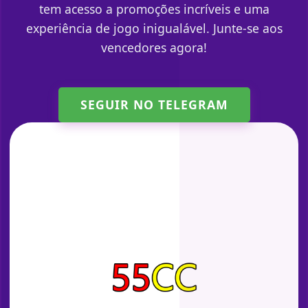
tem acesso a promoções incríveis e uma
experiência de jogo inigualável. Junte-se aos
vencedores agora!
SEGUIR NO TELEGRAM