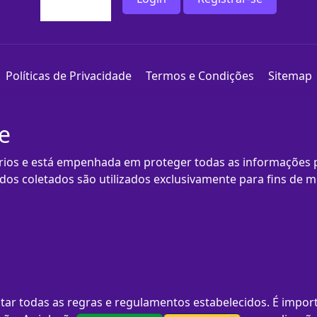
Políticas de Privacidade
Termos e Condições
Sitemap
de
ários e está empenhada em proteger todas as informações 
os coletados são utilizados exclusivamente para fins de m
r todas as regras e regulamentos estabelecidos. É import