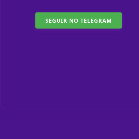
SEGUIR NO TELEGRAM