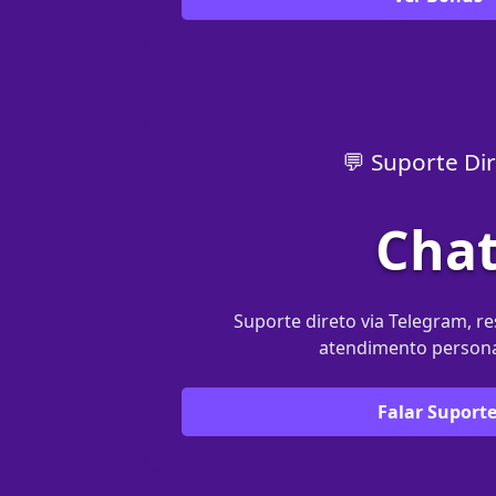
💬 Suporte Di
Cha
Suporte direto via Telegram, r
atendimento persona
Falar Suport