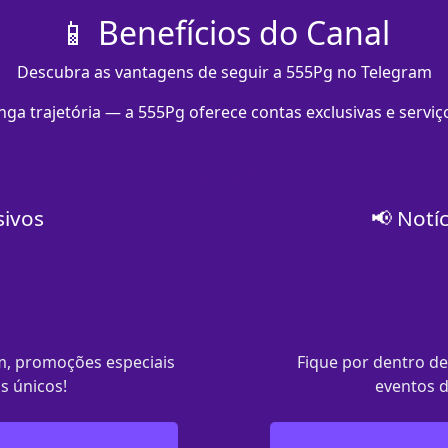
📱 Benefícios do Canal
Descubra as vantagens de seguir a 555Pg no Telegram
nga trajetória — a 555Pg oferece contas exclusivas e serviç
sivos
📢 Notí
m, promoções especiais
Fique por dentro d
s únicos!
eventos d