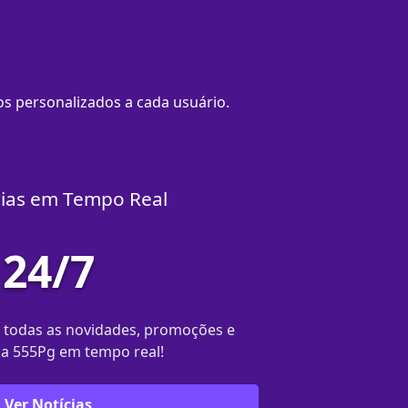
os personalizados a cada usuário.
cias em Tempo Real
24/7
e todas as novidades, promoções e
a 555Pg em tempo real!
Ver Notícias