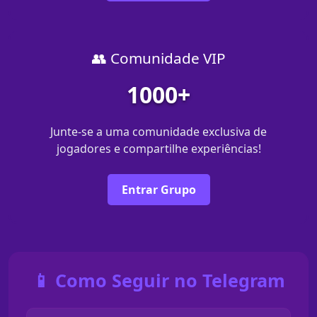
👥 Comunidade VIP
1000+
Junte-se a uma comunidade exclusiva de
jogadores e compartilhe experiências!
Entrar Grupo
📱 Como Seguir no Telegram