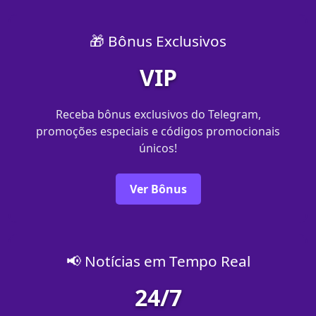
🎁 Bônus Exclusivos
VIP
Receba bônus exclusivos do Telegram,
promoções especiais e códigos promocionais
únicos!
Ver Bônus
📢 Notícias em Tempo Real
24/7