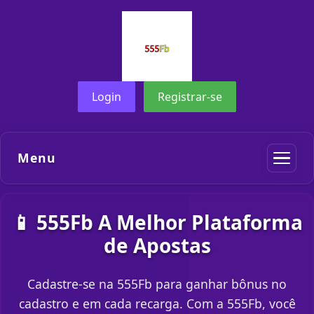
Login
Registrar-se
Menu
📱 555Fb A Melhor Plataforma
de Apostas
Cadastre-se na 555Fb para ganhar bônus no
cadastro e em cada recarga. Com a 555Fb, você