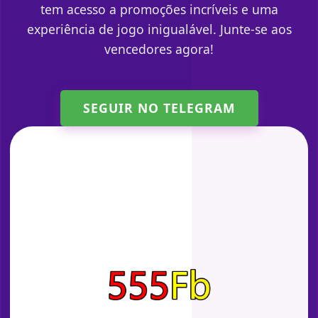
tem acesso a promoções incríveis e uma
experiência de jogo inigualável. Junte-se aos
vencedores agora!
SEGUIR NO TELEGRAM