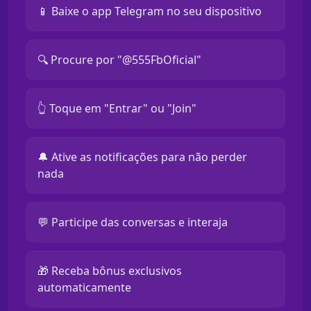
📱 Baixe o app Telegram no seu dispositivo
🔍 Procure por "@555FbOficial"
👆 Toque em "Entrar" ou "Join"
🔔 Ative as notificações para não perder
nada
💬 Participe das conversas e interaja
🎁 Receba bônus exclusivos
automaticamente