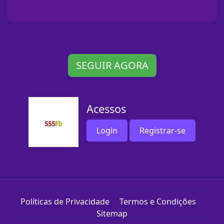
SEGUIR AGORA
Acessos
Login
Registrar-se
Políticas de Privacidade
Termos e Condições
Sitemap