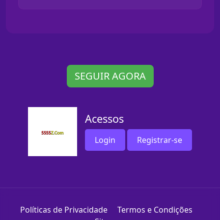
SEGUIR AGORA
Acessos
Login
Registrar-se
Políticas de Privacidade
Termos e Condições