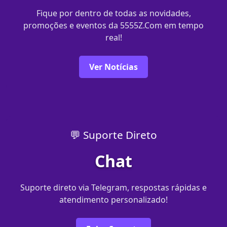
Fique por dentro de todas as novidades,
promoções e eventos da 5555Z.Com em tempo
real!
Ver Notícias
💬 Suporte Direto
Chat
Suporte direto via Telegram, respostas rápidas e
atendimento personalizado!