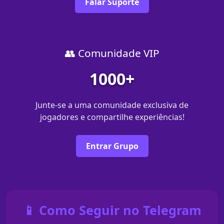
Falar Suporte
👥 Comunidade VIP
1000+
Junte-se a uma comunidade exclusiva de
jogadores e compartilhe experiências!
Entrar Grupo
📱 Como Seguir no Telegram