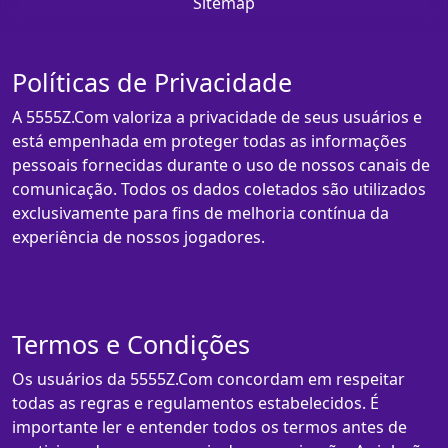
Sitemap
Políticas de Privacidade
A 5555Z.Com valoriza a privacidade de seus usuários e
está empenhada em proteger todas as informações
pessoais fornecidas durante o uso de nossos canais de
comunicação. Todos os dados coletados são utilizados
exclusivamente para fins de melhoria contínua da
experiência de nossos jogadores.
Termos e Condições
Os usuários da 5555Z.Com concordam em respeitar
todas as regras e regulamentos estabelecidos. É
importante ler e entender todos os termos antes de