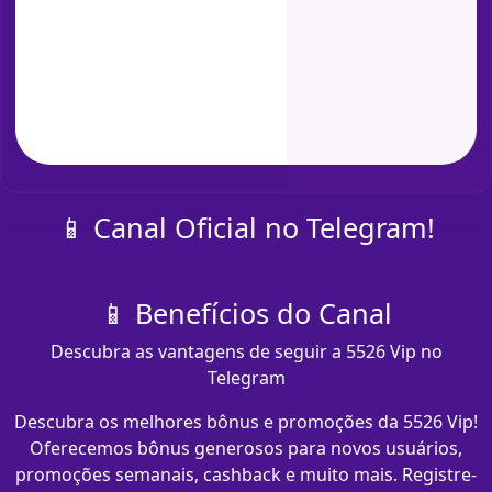
📱 Canal Oficial no Telegram!
📱 Benefícios do Canal
Descubra as vantagens de seguir a 5526 Vip no
Telegram
Descubra os melhores bônus e promoções da 5526 Vip!
Oferecemos bônus generosos para novos usuários,
promoções semanais, cashback e muito mais. Registre-