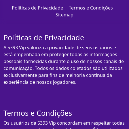
Políticas de Privacidade
Termos e Condições
Sitemap
Políticas de Privacidade
A 5393 Vip valoriza a privacidade de seus usuários e
está empenhada em proteger todas as informações
pessoais fornecidas durante o uso de nossos canais de
comunicação. Todos os dados coletados são utilizados
exclusivamente para fins de melhoria contínua da
experiência de nossos jogadores.
Termos e Condições
Os usuários da 5393 Vip concordam em respeitar todas