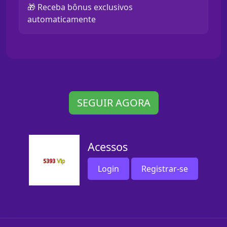
🎁 Receba bônus exclusivos
automaticamente
SEGUIR AGORA
Acessos
Login
Registrar-se