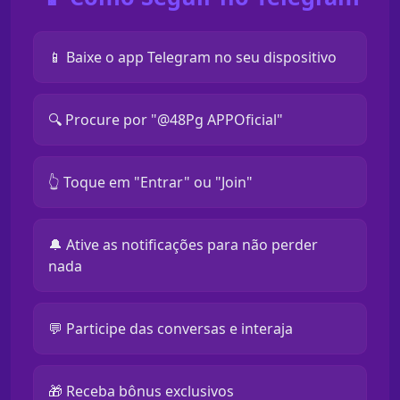
📱 Baixe o app Telegram no seu dispositivo
🔍 Procure por "@48Pg APPOficial"
👆 Toque em "Entrar" ou "Join"
🔔 Ative as notificações para não perder
nada
💬 Participe das conversas e interaja
🎁 Receba bônus exclusivos