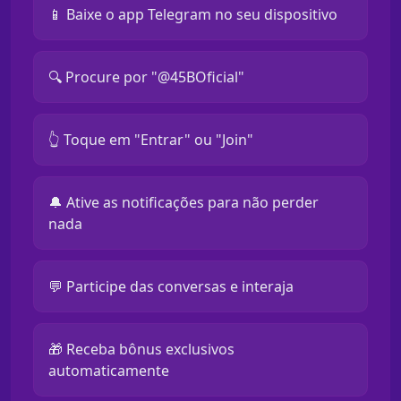
📱 Baixe o app Telegram no seu dispositivo
🔍 Procure por "@45BOficial"
👆 Toque em "Entrar" ou "Join"
🔔 Ative as notificações para não perder
nada
💬 Participe das conversas e interaja
🎁 Receba bônus exclusivos
automaticamente