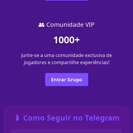
👥 Comunidade VIP
1000+
Junte-se a uma comunidade exclusiva de
jogadores e compartilhe experiências!
Entrar Grupo
📱 Como Seguir no Telegram