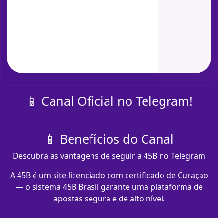
📱 Canal Oficial no Telegram!
📱 Benefícios do Canal
Descubra as vantagens de seguir a 45B no Telegram
A 45B é um site licenciado com certificado de Curaçao
— o sistema 45B Brasil garante uma plataforma de
apostas segura e de alto nível.