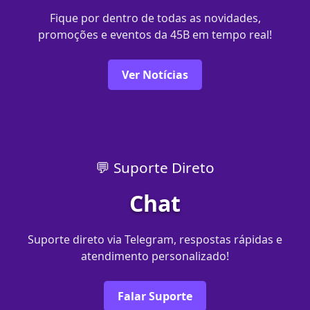
Fique por dentro de todas as novidades,
promoções e eventos da 45B em tempo real!
Ver Notícias
💬 Suporte Direto
Chat
Suporte direto via Telegram, respostas rápidas e
atendimento personalizado!
Falar Suporte