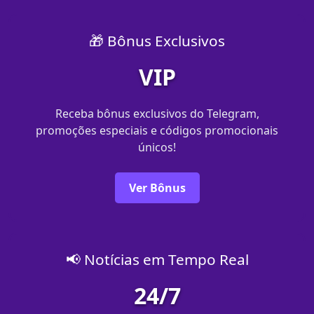
🎁 Bônus Exclusivos
VIP
Receba bônus exclusivos do Telegram,
promoções especiais e códigos promocionais
únicos!
Ver Bônus
📢 Notícias em Tempo Real
24/7