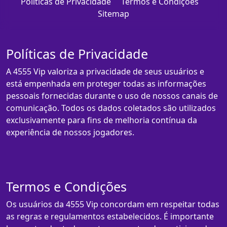
Políticas de Privacidade
Termos e Condições
Sitemap
Políticas de Privacidade
A 4555 Vip valoriza a privacidade de seus usuários e
está empenhada em proteger todas as informações
pessoais fornecidas durante o uso de nossos canais de
comunicação. Todos os dados coletados são utilizados
exclusivamente para fins de melhoria contínua da
experiência de nossos jogadores.
Termos e Condições
Os usuários da 4555 Vip concordam em respeitar todas
as regras e regulamentos estabelecidos. É importante