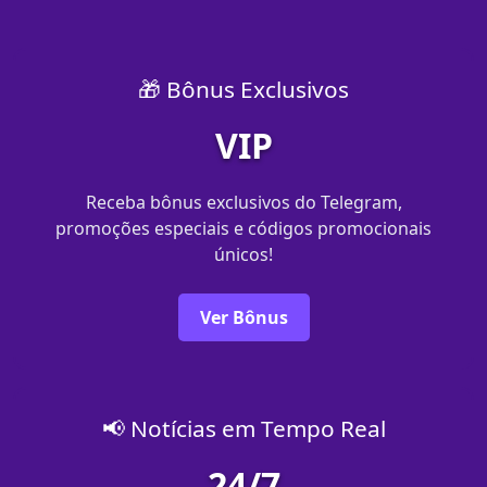
🎁 Bônus Exclusivos
VIP
Receba bônus exclusivos do Telegram,
promoções especiais e códigos promocionais
únicos!
Ver Bônus
📢 Notícias em Tempo Real
24/7