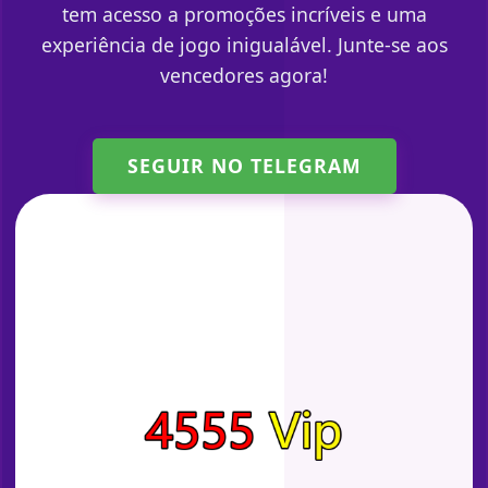
tem acesso a promoções incríveis e uma
experiência de jogo inigualável. Junte-se aos
vencedores agora!
SEGUIR NO TELEGRAM