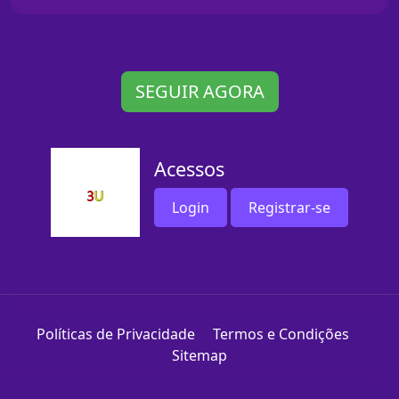
SEGUIR AGORA
Acessos
Login
Registrar-se
Políticas de Privacidade
Termos e Condições
Sitemap