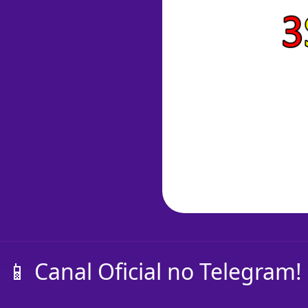
📱 Canal Oficial no Telegram!