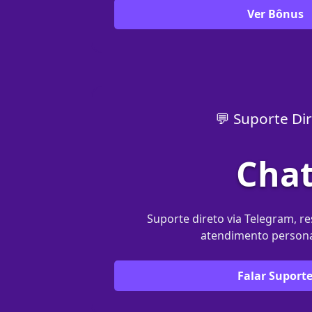
Ver Bônus
💬 Suporte Di
Cha
Suporte direto via Telegram, r
atendimento persona
Falar Suport