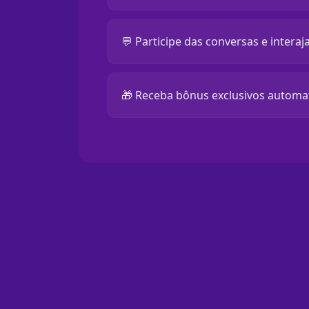
💬 Participe das conversas e interaj
🎁 Receba bônus exclusivos autom