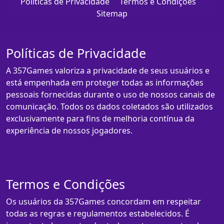
Políticas de Privacidade
Termos e Condições
Sitemap
Políticas de Privacidade
A 357Games valoriza a privacidade de seus usuários e
está empenhada em proteger todas as informações
pessoais fornecidas durante o uso de nossos canais de
comunicação. Todos os dados coletados são utilizados
exclusivamente para fins de melhoria contínua da
experiência de nossos jogadores.
Termos e Condições
Os usuários da 357Games concordam em respeitar
todas as regras e regulamentos estabelecidos. É