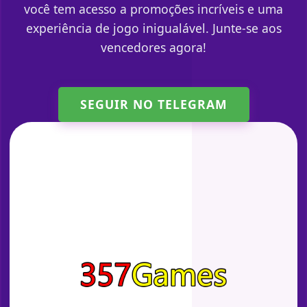
você tem acesso a promoções incríveis e uma
experiência de jogo inigualável. Junte-se aos
vencedores agora!
SEGUIR NO TELEGRAM