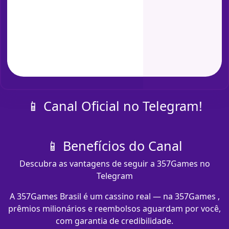
📱 Canal Oficial no Telegram!
📱 Benefícios do Canal
Descubra as vantagens de seguir a 357Games no
Telegram
A 357Games Brasil é um cassino real — na 357Games ,
prêmios milionários e reembolsos aguardam por você,
com garantia de credibilidade.