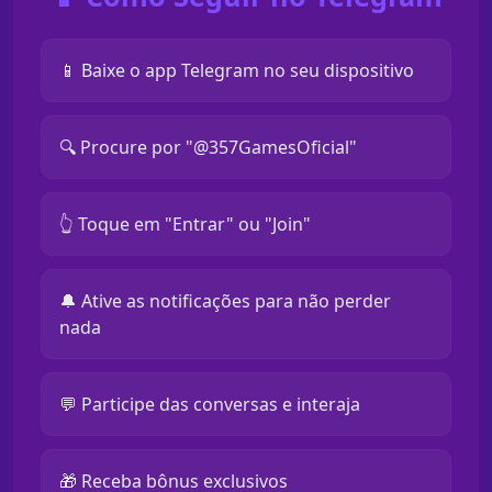
📱 Baixe o app Telegram no seu dispositivo
🔍 Procure por "@357GamesOficial"
👆 Toque em "Entrar" ou "Join"
🔔 Ative as notificações para não perder
nada
💬 Participe das conversas e interaja
🎁 Receba bônus exclusivos