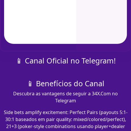
📱 Canal Oficial no Telegram!
📱 Benefícios do Canal
Descubra as vantagens de seguir a 34X.Com no
Telegram
Side bets amplify excitement: Perfect Pairs (payouts 5:1-
30:1 baseados em pair quality: mixed/colored/perfect),
21+3 (poker-style combinations usando player+dealer