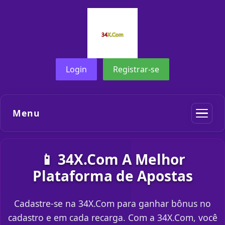
Login
Registrar-se
Menu
📱 34X.Com A Melhor
Plataforma de Apostas
Cadastre-se na 34X.Com para ganhar bônus no
cadastro e em cada recarga. Com a 34X.Com, você