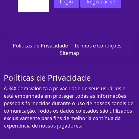
Login
Registrar-se
Políticas de Privacidade
Termos e Condições
Sitemap
Políticas de Privacidade
A 34X.Com valoriza a privacidade de seus usuários e
está empenhada em proteger todas as informações
pessoais fornecidas durante o uso de nossos canais de
comunicação. Todos os dados coletados são utilizados
exclusivamente para fins de melhoria contínua da
experiência de nossos jogadores.