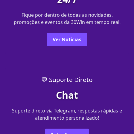
Fique por dentro de todas as novidades,
promoções e eventos da 30Win em tempo real!
Ver Notícias
💬 Suporte Direto
Chat
Suporte direto via Telegram, respostas rápidas e
atendimento personalizado!