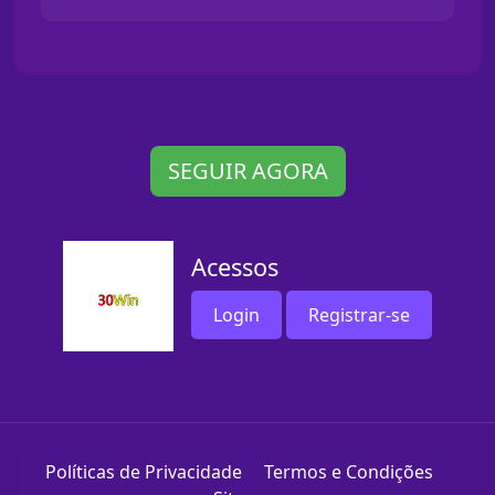
SEGUIR AGORA
Acessos
Login
Registrar-se
Políticas de Privacidade
Termos e Condições