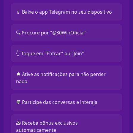
📱 Baixe o app Telegram no seu dispositivo
🔍 Procure por "@30WinOficial"
👆 Toque em "Entrar" ou "Join"
🔔 Ative as notificações para não perder
nada
💬 Participe das conversas e interaja
🎁 Receba bônus exclusivos
automaticamente