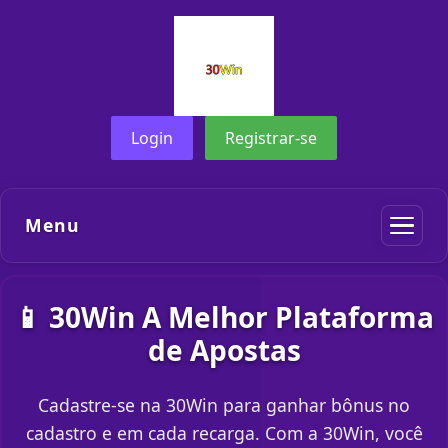
Login
Registrar-se
Menu
📱 30Win A Melhor Plataforma
de Apostas
Cadastre-se na 30Win para ganhar bônus no
cadastro e em cada recarga. Com a 30Win, você